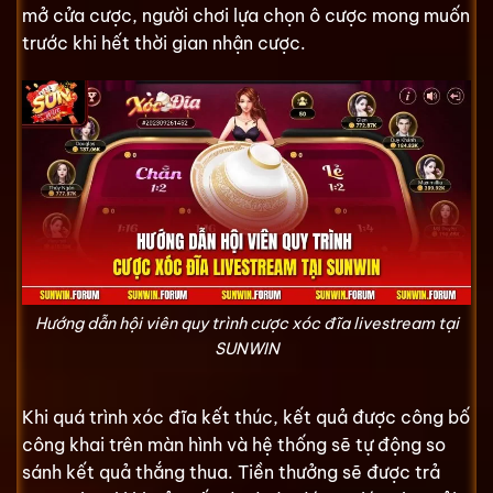
mở cửa cược, người chơi lựa chọn ô cược mong muốn
trước khi hết thời gian nhận cược.
Hướng dẫn hội viên quy trình cược xóc đĩa livestream tại
SUNWIN
Khi quá trình xóc đĩa kết thúc, kết quả được công bố
công khai trên màn hình và hệ thống sẽ tự động so
sánh kết quả thắng thua. Tiền thưởng sẽ được trả