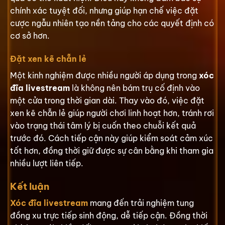
chính xác tuyệt đối, nhưng giúp hạn chế việc đặt
cược ngẫu nhiên tạo nền tảng cho các quyết định có
cơ sở hơn.
Đặt xen kẽ chẵn lẻ
Một kinh nghiệm được nhiều người áp dụng trong
xóc
đĩa livestream
là không nên bám trụ cố định vào
một cửa trong thời gian dài. Thay vào đó, việc đặt
xen kẽ chẵn lẻ giúp người chơi linh hoạt hơn, tránh rơi
vào trạng thái tâm lý bị cuốn theo chuỗi kết quả
trước đó. Cách tiếp cận này giúp kiểm soát cảm xúc
tốt hơn, đồng thời giữ được sự cân bằng khi tham gia
nhiều lượt liên tiếp.
Kết luận
Xóc đĩa livestream
mang đến trải nghiệm tung
đồng xu trực tiếp sinh động, dễ tiếp cận. Đồng thời