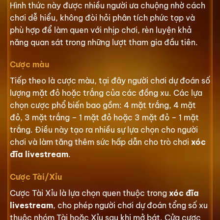
Hình thức này được nhiều người ưa chuộng nhờ cách
chơi dễ hiểu, không đòi hỏi phân tích phức tạp và
phù hợp để làm quen với nhịp chơi, rèn luyện khả
năng quan sát trong những lượt tham gia đầu tiên.
Cược màu
Tiếp theo là cược màu, tại đây người chơi dự đoán số
lượng mặt đỏ hoặc trắng của các đồng xu. Các lựa
chọn cược phổ biến bao gồm: 4 mặt trắng, 4 mặt
đỏ, 3 mặt trắng – 1 mặt đỏ hoặc 3 mặt đỏ – 1 mặt
trắng. Điều này tạo ra nhiều sự lựa chọn cho người
chơi và làm tăng thêm sức hấp dẫn cho trò chơi
xóc
đĩa livestream
.
Cược Tài/Xỉu
Cược Tài Xỉu là lựa chọn quen thuộc trong
xóc đĩa
livestream
, cho phép người chơi dự đoán tổng số xu
thuộc nhóm Tài hoặc Xỉu sau khi mở bát. Cửa cược