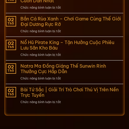
Cuốn Dẫn Nhất
Chức năng bình luận bị tắt
ở
Tỷ
Phú
Bắn Cá Rùa Xanh – Chơi Game Cùng Thế Giới
02
Đại
Th5
Đại Dương Rực Rỡ
Dương
Chức năng bình luận bị tắt
ở
–
Bắn
Game
Cá
Nổ Hũ Pirate King – Tận Hưởng Cuộc Phiêu
Bắn
02
Rùa
Cá
Th5
Lưu Săn Kho Báu
Xanh
Hấp
Chức năng bình luận bị tắt
ở
–
Lôi
Nổ
Chơi
Cuốn
Hũ
Natra Ma Đồng Giáng Thế Sunwin Rinh
Game
02
Dẫn
Pirate
Cùng
Th5
Thưởng Cực Hấp Dẫn
Nhất
King
Thế
Chức năng bình luận bị tắt
ở
–
Giới
Natra
Tận
Đại
Ma
Bài Tứ Sắc | Giải Trí Trò Chơi Thú Vị Trên Nền
Hưởng
02
Dương
Đồng
Cuộc
Th5
Trực Tuyến
Rực
Giáng
Phiêu
Rỡ
Chức năng bình luận bị tắt
ở
Thế
Lưu
Bài
Sunwin
Săn
Tứ
Rinh
Kho
Sắc
Thưởng
Báu
|
Cực
Giải
Hấp