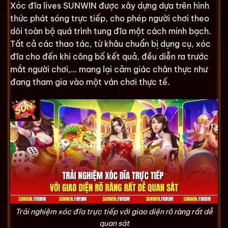
Xóc đĩa lives SUNWIN được xây dựng dựa trên hình
thức phát sóng trực tiếp, cho phép người chơi theo
dõi toàn bộ quá trình tung đĩa một cách minh bạch.
Tất cả các thao tác, từ khâu chuẩn bị dụng cụ, xóc
đĩa cho đến khi công bố kết quả, đều diễn ra trước
mắt người chơi,… mang lại cảm giác chân thực như
đang tham gia vào một ván chơi thực tế.
Trải nghiệm xóc đĩa trực tiếp với giao diện rõ ràng rất dễ
quan sát