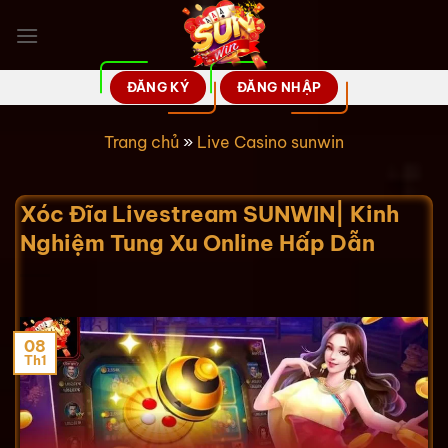
Bỏ
qua
nội
dung
ĐĂNG KÝ
ĐĂNG NHẬP
Trang chủ
»
Live Casino sunwin
Xóc Đĩa Livestream SUNWIN| Kinh
Nghiệm Tung Xu Online Hấp Dẫn
08
Th1