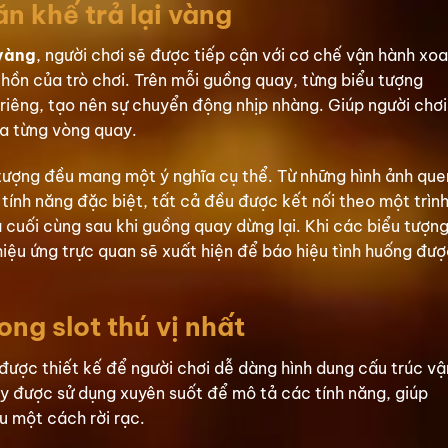
n khế trả lại vàng
 vàng
, người chơi sẽ được tiếp cận với cơ chế vận hành xo
h hồn của trò chơi. Trên mỗi guồng quay, từng biểu tượng
riêng, tạo nên sự chuyển động nhịp nhàng. Giúp người chơi
a từng vòng quay.
 tượng đều mang một ý nghĩa cụ thể. Từ những hình ảnh que
tính năng đặc biệt, tất cả đều được kết nối theo một trìn
ả cuối cùng sau khi guồng quay dừng lại. Khi các biểu tượn
hiệu ứng trực quan sẽ xuất hiện để báo hiệu tình huống đư
ng slot thú vị nhất
ữ được thiết kế để người chơi dễ dàng hình dung cấu trúc vậ
y được sử dụng xuyên suốt để mô tả các tính năng, giúp
u một cách rời rạc.