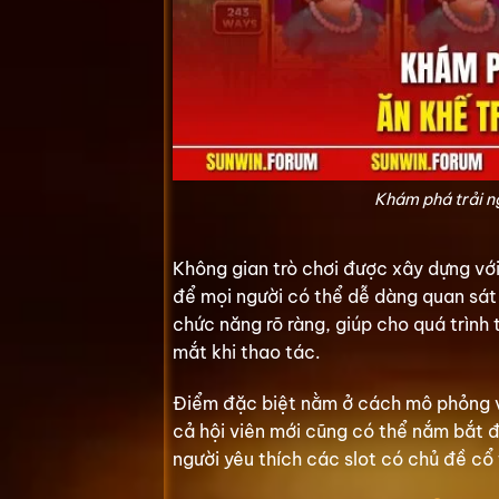
Khám phá trải n
Không gian trò chơi được xây dựng với
để mọi người có thể dễ dàng quan sát 
chức năng rõ ràng, giúp cho quá trình 
mắt khi thao tác.
Điểm đặc biệt nằm ở cách mô phỏng 
cả hội viên mới cũng có thể nắm bắt 
người yêu thích các slot có chủ đề cổ