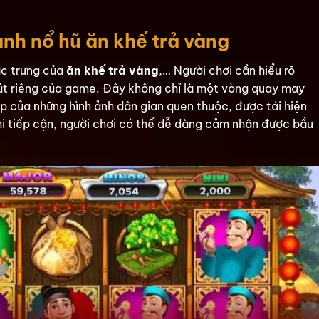
anh nổ hũ ăn khế trả vàng
ặc trưng của
ăn khế trả vàng
,… Người chơi cần hiểu rõ
út riêng của game. Đây không chỉ là một vòng quay may
p của những hình ảnh dân gian quen thuộc, được tái hiện
hi tiếp cận, người chơi có thể dễ dàng cảm nhận được bầu