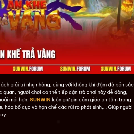
ách giải trí nhẹ nhàng, cùng với không khí đậm đà bản sắc
c quan, người chơi có thể tiếp cận trò chơi này dễ dàng,
hoải mái hơn.
SUNWIN
luôn giữ gìn cảm giác an tâm trong
ưu hóa bố cục và hạn chế các rủi ro phát sinh,… Giúp người
uay.