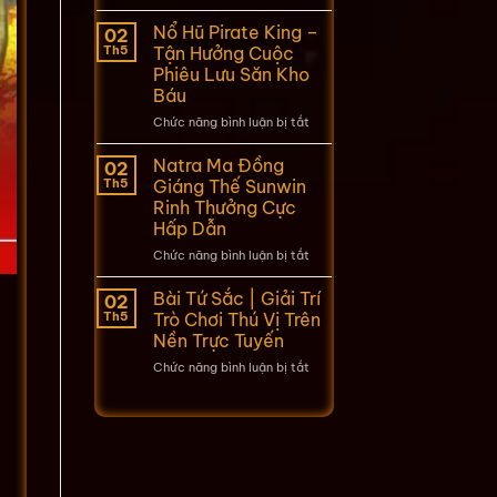
Cá
Bắn
Hấp
Cá
Nổ Hũ Pirate King –
02
Lôi
Rùa
Th5
Tận Hưởng Cuộc
Cuốn
Xanh
Phiêu Lưu Săn Kho
Dẫn
–
Báu
Nhất
Chơi
Game
Chức năng bình luận bị tắt
ở
Cùng
Nổ
Thế
Hũ
Natra Ma Đồng
02
Giới
Pirate
Th5
Giáng Thế Sunwin
Đại
King
Rinh Thưởng Cực
Dương
–
Hấp Dẫn
Rực
Tận
Rỡ
Hưởng
Chức năng bình luận bị tắt
ở
Cuộc
Natra
Phiêu
Ma
Bài Tứ Sắc | Giải Trí
02
Lưu
Đồng
Th5
Trò Chơi Thú Vị Trên
Săn
Giáng
Nền Trực Tuyến
Kho
Thế
Chức năng bình luận bị tắt
Báu
ở
Sunwin
Bài
Rinh
Tứ
Thưởng
Sắc
Cực
|
Hấp
Giải
Dẫn
Trí