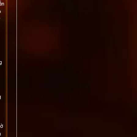
ắn
o
y
g
g
hờ
n