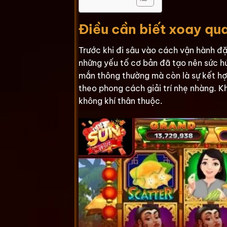
Điều cần biết xoay qu
Trước khi đi sâu vào cách vận hành đ
những yếu tố cơ bản đã tạo nên sức h
mắn thông thường mà còn là sự kết hợ
theo phong cách giải trí nhẹ nhàng. K
không khí thân thuộc.