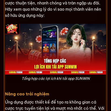
cược thuận tiện, nhanh chóng và tràn ngập ưu đãi.
Hãy xem qua những lý do vì sao mọi thành viên nên
sở hữu ứng dụng này:
Tổng hợp các lợi ích khi tải app SUNWIN
Nâng cao trải nghiệm
Ứng dụng được thiết kế để tạo ra không gian cá
cược trực tuyến tiện lợi và mượt mà nhất có thể. Với