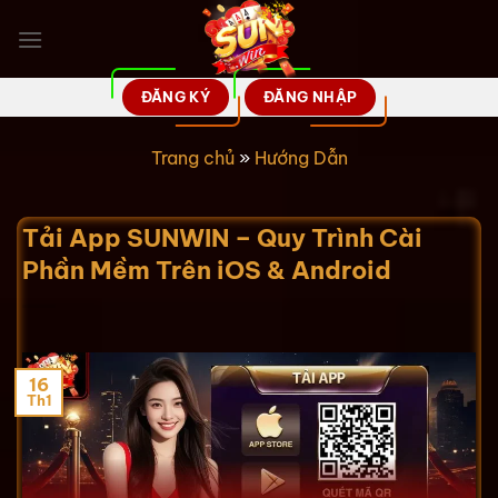
Bỏ
qua
nội
dung
ĐĂNG KÝ
ĐĂNG NHẬP
Trang chủ
»
Hướng Dẫn
Tải App SUNWIN – Quy Trình Cài
Phần Mềm Trên iOS & Android
16
Th1