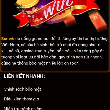
Sunwin
là cổng game bài đổi thưởng uy tín tại thị trường
Việt Nam, sở hữu hệ sinh thái trò chơi đa dạng như tài
xỉu, nổ hũ, casino trực tuyến, bắn cá… Nền tảng gây ấn
tượng với loạt ưu đãi hấp dẫn, quy trình nạp rút nhanh,
cùng hệ thống bảo mật nhiều lớp an toàn.
LIÊN KẾT NHANH:
Chính sách bảo mật
Điều kiện tham gia
Miễn trừ trách nhiệm