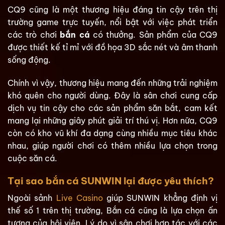
CQ9 cũng là một thương hiệu đáng tin cậy trên thị
trường game trực tuyến, nổi bật với việc phát triển
các trò chơi
bắn cá
có thưởng. Sản phẩm của CQ9
được thiết kế tỉ mỉ với đồ họa 3D sắc nét và âm thanh
sống động.
Chính vì vậy, thương hiệu mang đến những trải nghiệm
khó quên cho người dùng. Đây là sân chơi cung cấp
dịch vụ tin cậy cho các sản phẩm săn bắt, cam kết
mang lại những giây phút giải trí thú vị. Hơn nữa, CQ9
còn có kho vũ khí đa dạng cùng nhiều mục tiêu khác
nhau, giúp người chơi có thêm nhiều lựa chọn trong
cuộc săn cá.
Tại sao bắn cá SUNWIN lại được yêu thích?
Ngoài sảnh
Live Casino
giúp SUNWIN khẳng định vị
thế số 1 trên thị trường, Bắn cá cũng là lựa chọn ấn
tượng của hội viên. Lý do vì sân chơi hợp tác với các