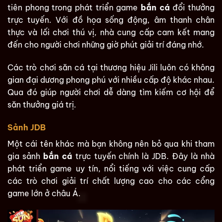
tiên phong trong phát triển game
bắn cá
đổi thưởng
trực tuyến. Với đồ họa sống động, âm thanh chân
thực và lối chơi thú vị, nhà cung cấp cam kết mang
đến cho người chơi những giờ phút giải trí đáng nhớ.
Các trò chơi săn cá tại thương hiệu Jili luôn có không
gian đại dương phong phú với nhiều cấp độ khác nhau.
Qua đó giúp người chơi dễ dàng tìm kiếm cơ hội để
săn thưởng giá trị.
Sảnh JDB
Một cái tên khác mà bạn không nên bỏ qua khi tham
gia sảnh
bắn cá
trực tuyến chính là JDB. Đây là nhà
phát triển game uy tín, nổi tiếng với việc cung cấp
các trò chơi giải trí chất lượng cao cho các cổng
game lớn ở châu Á.