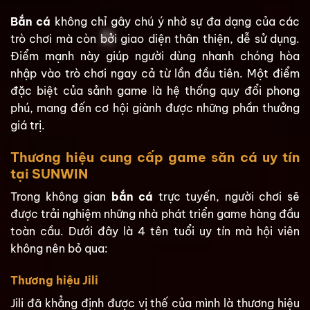
Bắn cá
không chỉ gây chú ý nhờ sự đa dạng của các
trò chơi mà còn bởi giao diện thân thiện, dễ sử dụng.
Điểm mạnh này giúp người dùng nhanh chóng hòa
nhập vào trò chơi ngay cả từ lần đầu tiên. Một điểm
đặc biệt của sảnh game là hệ thống quy đổi phong
phú, mang đến cơ hội giành được những phần thưởng
giá trị.
Thương hiệu cung cấp game săn cá uy tín
tại SUNWIN
Trong không gian
bắn cá
trực tuyến, người chơi sẽ
được trải nghiệm những nhà phát triển game hàng đầu
toàn cầu. Dưới đây là 4 tên tuổi uy tín mà hội viên
không nên bỏ qua:
Thương hiệu Jili
Jili đã khẳng định được vị thế của mình là thương hiệu