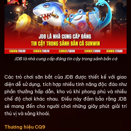
JDB là nhà cung cấp đáng tin cậy trong sảnh bắn cá
Các trò chơi săn bắt của JDB được thiết kế với giao
diện dễ sử dụng, tích hợp nhiều tính năng độc đáo như
phần thưởng hấp dẫn, kho vũ khí phong phú và nhiều
chế độ chơi khác nhau. Điều này đảm bảo rằng JDB
sẽ mang đến cho người chơi những giây phút giải trí
thú vị và sảng khoái.
Thương hiệu CQ9