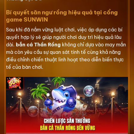
Bí quyết săn ngư rồng hiệu quả tại cổng
game SUNWIN
Sau khi đã nắm vững luật chơi, việc áp dụng các bí
quyết hợp lý sẽ giúp người chơi duy trì hiệu quả lâu
dài.
bắn cá Thần Rồng
không chỉ dựa vào may mắn
mà còn yêu cầu sự quan sát tinh tế cùng khả năng
điều chỉnh chiến thuật linh hoạt theo diễn biến thực
tế của bàn chơi.