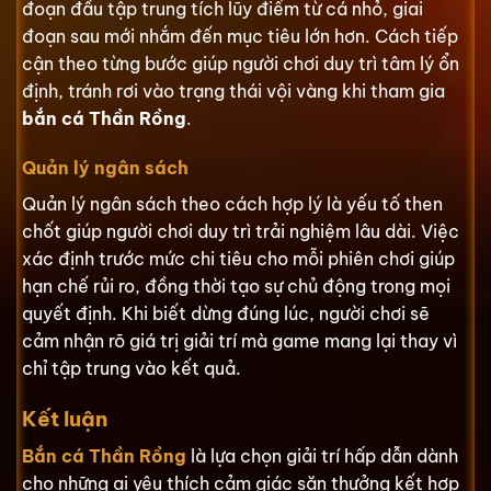
đoạn đầu tập trung tích lũy điểm từ cá nhỏ, giai
đoạn sau mới nhắm đến mục tiêu lớn hơn. Cách tiếp
cận theo từng bước giúp người chơi duy trì tâm lý ổn
định, tránh rơi vào trạng thái vội vàng khi tham gia
bắn cá Thần Rồng
.
Quản lý ngân sách
Quản lý ngân sách theo cách hợp lý là yếu tố then
chốt giúp người chơi duy trì trải nghiệm lâu dài. Việc
xác định trước mức chi tiêu cho mỗi phiên chơi giúp
hạn chế rủi ro, đồng thời tạo sự chủ động trong mọi
quyết định. Khi biết dừng đúng lúc, người chơi sẽ
cảm nhận rõ giá trị giải trí mà game mang lại thay vì
chỉ tập trung vào kết quả.
Kết luận
Bắn cá Thần Rồng
là lựa chọn giải trí hấp dẫn dành
cho những ai yêu thích cảm giác săn thưởng kết hợp