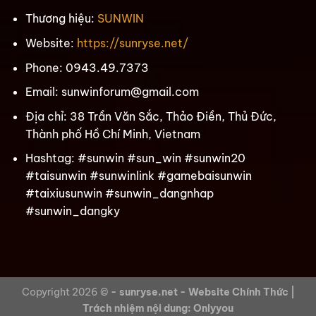
Thương hiệu:
SUNWIN
Website:
https://sunryse.net/
Phone: 0943.49.7373
Email:
sunwinforum@gmail.com
Địa chỉ: 38 Trần Văn Sắc, Thảo Điền, Thủ Đức,
Thành phố Hồ Chí Minh, Vietnam
Hashtag: #sunwin #sun_win #sunwin20
#taisunwin #sunwinlink #gamebaisunwin
#taixiusunwin #sunwin_dangnhap
#sunwin_dangky
Copyright 2026 ©
- sunryse.net - Website Chính Thức |
Trách nhiệm nội dung: Onlyyou