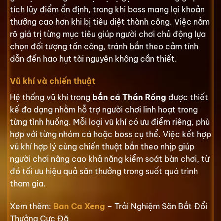
tích lũy điểm ổn định, trong khi boss mang lại khoản
thưởng cao hơn khi bị tiêu diệt thành công. Việc nắm
rõ giá trị từng mục tiêu giúp người chơi chủ động lựa
chọn đối tượng tấn công, tránh bắn theo cảm tính
dẫn đến hao hụt tài nguyên không cần thiết.
Vũ khí và chiến thuật
Hệ thống vũ khí trong
bắn cá Thần Rồng
được thiết
kế đa dạng nhằm hỗ trợ người chơi linh hoạt trong
từng tình huống. Mỗi loại vũ khí có ưu điểm riêng, phù
hợp với từng nhóm cá hoặc boss cụ thể. Việc kết hợp
vũ khí hợp lý cùng chiến thuật bắn theo nhịp giúp
người chơi nâng cao khả năng kiểm soát bàn chơi, từ
đó tối ưu hiệu quả săn thưởng trong suốt quá trình
tham gia.
Xem thêm:
Ban Ca Xeng
– Trải Nghiệm Săn Bắt Đổi
Thưởng Cực Đã