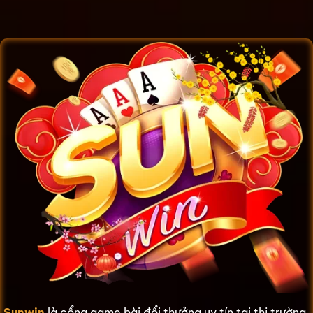
Giải
Hấp
Trí
Dẫn
Trò
Chơi
Thú
Vị
Trên
Nền
Trực
Tuyến
Sunwin
là cổng game bài đổi thưởng uy tín tại thị trường