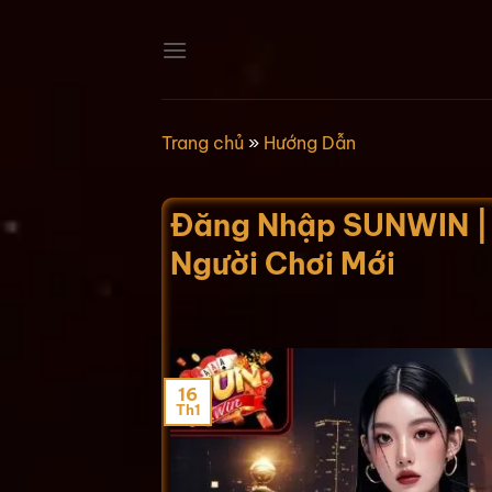
Bỏ
qua
nội
dung
Trang chủ
»
Hướng Dẫn
Đăng Nhập SUNWIN | 
Người Chơi Mới
16
Th1