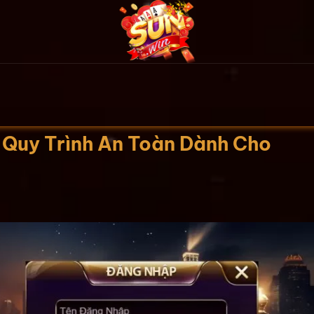
Quy Trình An Toàn Dành Cho