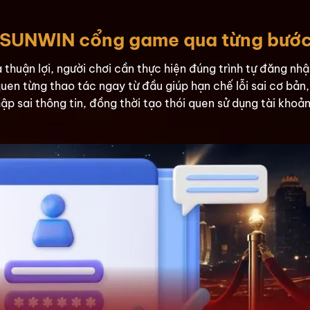
 SUNWIN cổng game qua từng bướ
a thuận lợi, người chơi cần thực hiện đúng trình tự đăng nh
uen từng thao tác ngay từ đầu giúp hạn chế lỗi sai cơ bản,
hập sai thông tin, đồng thời tạo thói quen sử dụng tài khoả