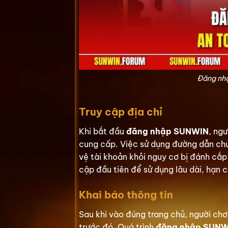
Đăng nhậ
Truy cập địa chỉ
Khi bắt đầu
đăng nhập SUNWIN
, ng
cung cấp. Việc sử dụng đường dẫn chuẩ
vệ tài khoản khỏi nguy cơ bị đánh cắp d
cập đầu tiên để sử dụng lâu dài, hạn c
Khai báo thông tin
Sau khi vào đúng trang chủ, người chơ
trước đó. Quá trình
đăng nhập SUN