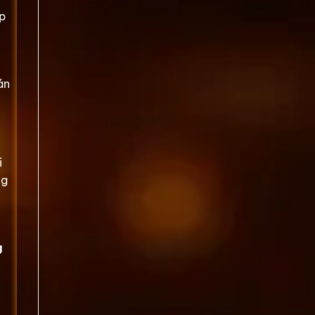
ập
án
i
ng
g