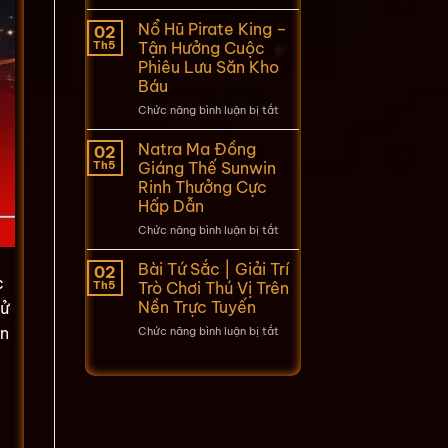
Cá
Bắn
Hấp
Cá
Nổ Hũ Pirate King –
02
Lôi
Rùa
Th5
Tận Hưởng Cuộc
Cuốn
Xanh
Phiêu Lưu Săn Kho
Dẫn
–
Báu
Nhất
Chơi
Game
Chức năng bình luận bị tắt
ở
Cùng
Nổ
Thế
Hũ
Natra Ma Đồng
02
Giới
Pirate
Th5
Giáng Thế Sunwin
Đại
King
Rinh Thưởng Cực
Dương
–
Hấp Dẫn
Rực
Tận
Rỡ
Hưởng
Chức năng bình luận bị tắt
ở
Cuộc
Natra
Phiêu
Ma
Bài Tứ Sắc | Giải Trí
02
Lưu
c
Đồng
Th5
Trò Chơi Thú Vị Trên
Săn
Giáng
Nền Trực Tuyến
xử
Kho
Thế
ạn
Chức năng bình luận bị tắt
Báu
ở
Sunwin
Bài
Rinh
Tứ
Thưởng
Sắc
Cực
|
Hấp
Giải
Dẫn
Trí