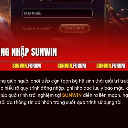
g giúp người chơi tiếp cận toàn bộ hệ sinh thái giải trí trự
 hiểu rõ quy trình đăng nhập, ghi nhớ các lưu ý bảo mật, 
iúp quá trình trải nghiệm tại
SUNWIN
diễn ra liền mạch, h
tối đa thông tin cá nhân trong suốt quá trình sử dụng tài