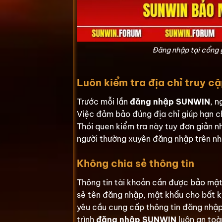
Đăng nhập tại cổng
Luôn kiểm tra địa chỉ truy c
Trước mỗi lần
đăng nhập SUNWIN
, n
Việc đảm bảo đúng địa chỉ giúp hạn ch
Thói quen kiểm tra này tuy đơn giản n
người thường xuyên đăng nhập trên nh
Không chia sẻ thông tin
Thông tin tài khoản cần được bảo mật 
sẻ tên đăng nhập, mật khẩu cho bất k
yêu cầu cung cấp thông tin đăng nhập 
trình
đăng nhập SUNWIN
luôn an toàn