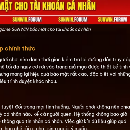
 game SUNWIN bảo mật cho tài khoản cá nhân
ập chính thức
gười chơi nên dành thời gian kiểm tra lại đường dẫn truy cậ
ế tối đa nguy cơ rơi vào trang giả mạo được thiết kế tinh v
hưng mang lại hiệu quả bảo mật rất cao, đặc biệt với nhữn
iều trình duyệt khác nhau.
tuyệt đối trong mọi tình huống. Người chơi không nên chi
ỳ cá nhân nào, kể cả người quen. Hệ thống không bao giờ
thông qua tin nhắn cá nhân. Việc giữ kín dữ liệu giúp quá
, hạn chế rủi ro phát sinh ngoài ý muốn.