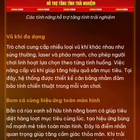
Các tính năng hỗ trợ tăng tính trải nghiệm
Vũ khí đa dạng
Trò chơi cung cấp nhiều loại vũ khí khác nhau như
súng thường, laser và pháo mạnh, cho phép người
chơi linh hoạt lựa chọn theo từng tình huống. Việc
nâng cấp vũ khí giúp tăng hiệu quả săn mục tiêu. Tại
đây, hệ thống được thiết kế cân bằng nhằm đảm
bảo tính chiến thuật trong mỗi ván chơi.
Bom cá cùng hiệu ứng toàn màn hình
Bắn cá rùa xanh sở hữu tính năng bom cá giúp tiêu
diệt hàng loạt mục tiêu cùng lúc, tạo hiệu ứng bùng
nổ mạnh mẽ trên toàn màn hình. Đây là điểm nhấn
quan trọng giúp tăng cảm giác thỏa mãn. Khi trải