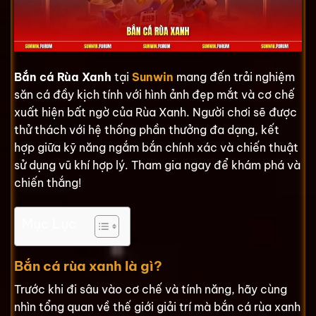
Bắn cá Rùa Xanh
tại
Sunwin
mang đến trải nghiệm
săn cá đầy kịch tính với hình ảnh đẹp mắt và cơ chế
xuất hiện bất ngờ của Rùa Xanh. Người chơi sẽ được
thử thách với hệ thống phần thưởng đa dạng, kết
hợp giữa kỹ năng ngắm bắn chính xác và chiến thuật
sử dụng vũ khí hợp lý. Tham gia ngay để khám phá và
chiến thắng!
Mục Lục
Bắn cá rùa xanh là gì?
Trước khi đi sâu vào cơ chế và tính năng, hãy cùng
nhìn tổng quan về thế giới giải trí mà bắn cá rùa xanh