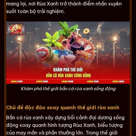
mang lại, nơi Rùa Xanh trở thành điểm nhấn xuyên
suốt toàn bộ trải nghiệm.
Khám phá thế giới bắn cá rùa xanh sống động
Chủ đề độc đáo xoay quanh thế giới rùa xanh
Bắn cá rùa xanh xây dựng bối cảnh đại dương sống
động xoay quanh hình tượng Rùa Xanh, biểu tượng
của may mắn và phần thưởng lớn. Trong thế giới