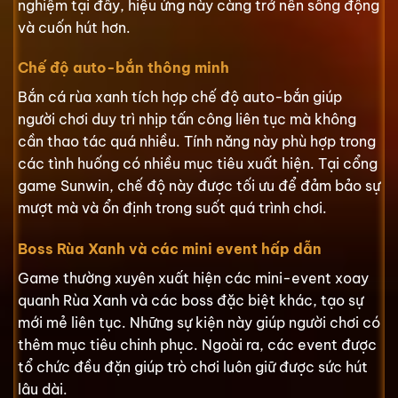
nghiệm tại đây, hiệu ứng này càng trở nên sống động
và cuốn hút hơn.
Chế độ auto-bắn thông minh
Bắn cá rùa xanh tích hợp chế độ auto-bắn giúp
người chơi duy trì nhịp tấn công liên tục mà không
cần thao tác quá nhiều. Tính năng này phù hợp trong
các tình huống có nhiều mục tiêu xuất hiện. Tại cổng
game Sunwin, chế độ này được tối ưu để đảm bảo sự
mượt mà và ổn định trong suốt quá trình chơi.
Boss Rùa Xanh và các mini event hấp dẫn
Game thường xuyên xuất hiện các mini-event xoay
quanh Rùa Xanh và các boss đặc biệt khác, tạo sự
mới mẻ liên tục. Những sự kiện này giúp người chơi có
thêm mục tiêu chinh phục. Ngoài ra, các event được
tổ chức đều đặn giúp trò chơi luôn giữ được sức hút
lâu dài.