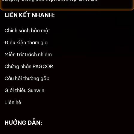
LIÊN KẾT NHANH:
Chính sách bảo mật
Điều kiện tham gia
Miễn trừ trách nhiệm
Chứng nhận PAGCOR
Câu hỏi thường gặp
Giới thiệu Sunwin
Liên hệ
HƯỚNG DẪN: