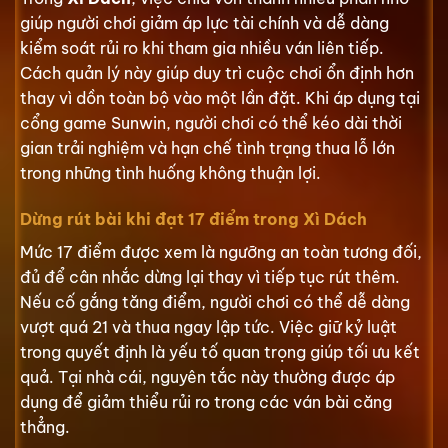
giúp người chơi giảm áp lực tài chính và dễ dàng
kiểm soát rủi ro khi tham gia nhiều ván liên tiếp.
Cách quản lý này giúp duy trì cuộc chơi ổn định hơn
thay vì dồn toàn bộ vào một lần đặt. Khi áp dụng tại
cổng game Sunwin, người chơi có thể kéo dài thời
gian trải nghiệm và hạn chế tình trạng thua lỗ lớn
trong những tình huống không thuận lợi.
Dừng rút bài khi đạt 17 điểm trong Xì Dách
Mức 17 điểm được xem là ngưỡng an toàn tương đối,
đủ để cân nhắc dừng lại thay vì tiếp tục rút thêm.
Nếu cố gắng tăng điểm, người chơi có thể dễ dàng
vượt quá 21 và thua ngay lập tức. Việc giữ kỷ luật
trong quyết định là yếu tố quan trọng giúp tối ưu kết
quả. Tại nhà cái, nguyên tắc này thường được áp
dụng để giảm thiểu rủi ro trong các ván bài căng
thẳng.