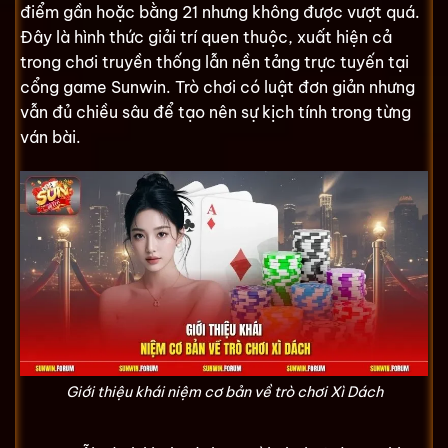
điểm gần hoặc bằng 21 nhưng không được vượt quá.
Đây là hình thức giải trí quen thuộc, xuất hiện cả
trong chơi truyền thống lẫn nền tảng trực tuyến tại
cổng game Sunwin. Trò chơi có luật đơn giản nhưng
vẫn đủ chiều sâu để tạo nên sự kịch tính trong từng
ván bài.
Giới thiệu khái niệm cơ bản về trò chơi Xì Dách