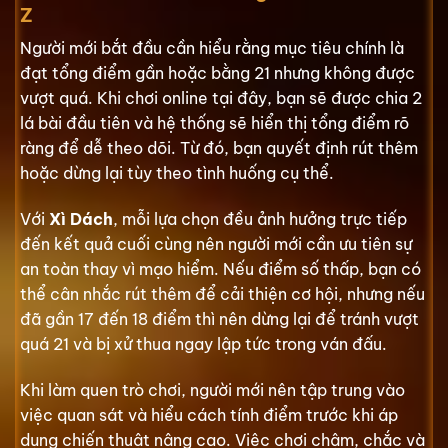
Z
Người mới bắt đầu cần hiểu rằng mục tiêu chính là
đạt tổng điểm gần hoặc bằng 21 nhưng không được
vượt quá. Khi chơi online tại đây, bạn sẽ được chia 2
lá bài đầu tiên và hệ thống sẽ hiển thị tổng điểm rõ
ràng để dễ theo dõi. Từ đó, bạn quyết định rút thêm
hoặc dừng lại tùy theo tình huống cụ thể.
Với
Xì Dách
, mỗi lựa chọn đều ảnh hưởng trực tiếp
đến kết quả cuối cùng nên người mới cần ưu tiên sự
an toàn thay vì mạo hiểm. Nếu điểm số thấp, bạn có
thể cân nhắc rút thêm để cải thiện cơ hội, nhưng nếu
đã gần 17 đến 18 điểm thì nên dừng lại để tránh vượt
quá 21 và bị xử thua ngay lập tức trong ván đấu.
Khi làm quen trò chơi, người mới nên tập trung vào
việc quan sát và hiểu cách tính điểm trước khi áp
dụng chiến thuật nâng cao. Việc chơi chậm, chắc và