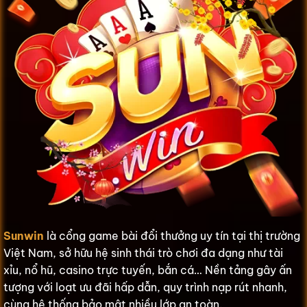
Trên
Nền
Trực
Tuyến
Sunwin
là cổng game bài đổi thưởng uy tín tại thị trường
Việt Nam, sở hữu hệ sinh thái trò chơi đa dạng như tài
xỉu, nổ hũ, casino trực tuyến, bắn cá… Nền tảng gây ấn
tượng với loạt ưu đãi hấp dẫn, quy trình nạp rút nhanh,
cùng hệ thống bảo mật nhiều lớp an toàn.