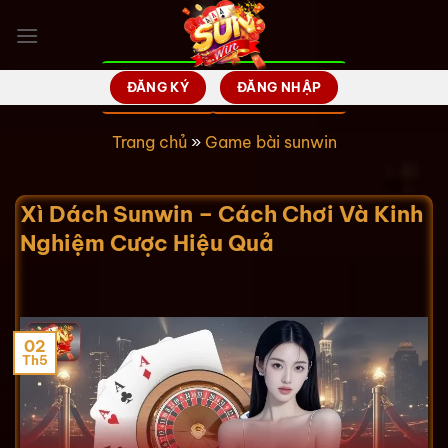
Bỏ
qua
nội
dung
ĐĂNG KÝ
ĐĂNG NHẬP
Trang chủ
»
Game bài sunwin
Xì Dách Sunwin – Cách Chơi Và Kinh
Nghiệm Cược Hiệu Quả
02
Th5