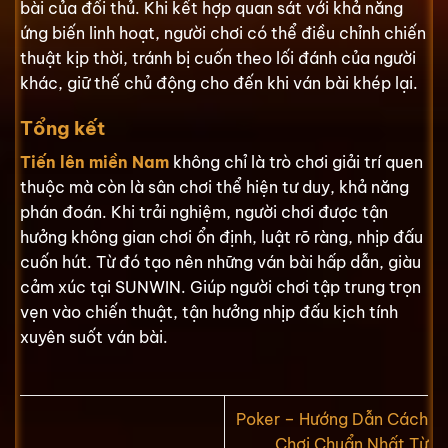
bài của đối thủ. Khi kết hợp quan sát với khả năng
ứng biến linh hoạt, người chơi có thể điều chỉnh chiến
thuật kịp thời, tránh bị cuốn theo lối đánh của người
khác, giữ thế chủ động cho đến khi ván bài khép lại.
Tổng kết
Tiến lên miền Nam
không chỉ là trò chơi giải trí quen
thuộc mà còn là sân chơi thể hiện tư duy, khả năng
phán đoán. Khi trải nghiệm, người chơi được tận
hưởng không gian chơi ổn định, luật rõ ràng, nhịp đấu
cuốn hút. Từ đó tạo nên những ván bài hấp dẫn, giàu
cảm xúc tại SUNWIN. Giúp người chơi tập trung trọn
vẹn vào chiến thuật, tận hưởng nhịp đấu kịch tính
xuyên suốt ván bài.
Poker – Hướng Dẫn Cách
Chơi Chuẩn Nhất Từ