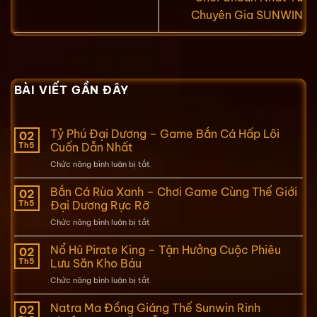
Chuyên Gia SUNWIN
BÀI VIẾT GẦN ĐÂY
Tỷ Phú Đại Dương – Game Bắn Cá Hấp Lôi
02
Th5
Cuốn Dẫn Nhất
Chức năng bình luận bị tắt
ở
Tỷ
Phú
Bắn Cá Rùa Xanh – Chơi Game Cùng Thế Giới
02
Đại
Th5
Đại Dương Rực Rỡ
Dương
Chức năng bình luận bị tắt
ở
–
Bắn
Game
Cá
Nổ Hũ Pirate King – Tận Hưởng Cuộc Phiêu
Bắn
02
Rùa
Cá
Th5
Lưu Săn Kho Báu
Xanh
Hấp
Chức năng bình luận bị tắt
ở
–
Lôi
Nổ
Chơi
Cuốn
Hũ
Natra Ma Đồng Giáng Thế Sunwin Rinh
Game
02
Dẫn
Pirate