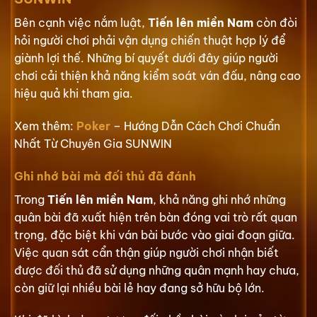
Bên cạnh việc nắm luật,
Tiến lên miền Nam
còn đòi
hỏi người chơi phải vận dụng chiến thuật hợp lý để
giành lợi thế. Những bí quyết dưới đây giúp người
chơi cải thiện khả năng kiểm soát ván đấu, nâng cao
hiệu quả khi tham gia.
Xem thêm:
Poker
– Hướng Dẫn Cách Chơi Chuẩn
Nhất Từ Chuyên Gia SUNWIN
Ghi nhớ bài mà đối thủ đã đánh
Trong
Tiến lên miền Nam
, khả năng ghi nhớ những
quân bài đã xuất hiện trên bàn đóng vai trò rất quan
trọng, đặc biệt khi ván bài bước vào giai đoạn giữa.
Việc quan sát cẩn thận giúp người chơi nhận biết
được đối thủ đã sử dụng những quân mạnh hay chưa,
còn giữ lại nhiều bài lẻ hay đang sở hữu bộ lớn.