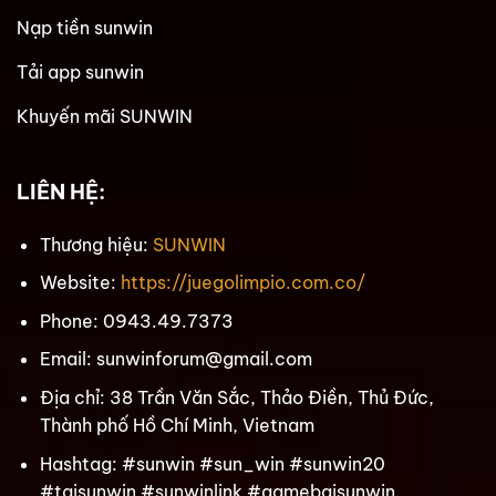
Nạp tiền sunwin
Tải app sunwin
Khuyến mãi SUNWIN
LIÊN HỆ:
Thương hiệu:
SUNWIN
Website:
https://juegolimpio.com.co/
Phone: 0943.49.7373
Email:
sunwinforum@gmail.com
Địa chỉ: 38 Trần Văn Sắc, Thảo Điền, Thủ Đức,
Thành phố Hồ Chí Minh, Vietnam
Hashtag: #sunwin #sun_win #sunwin20
#taisunwin #sunwinlink #gamebaisunwin