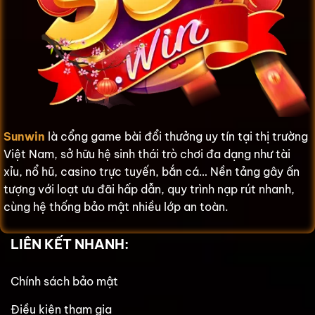
Sunwin
là cổng game bài đổi thưởng uy tín tại thị trường
Việt Nam, sở hữu hệ sinh thái trò chơi đa dạng như tài
xỉu, nổ hũ, casino trực tuyến, bắn cá… Nền tảng gây ấn
tượng với loạt ưu đãi hấp dẫn, quy trình nạp rút nhanh,
cùng hệ thống bảo mật nhiều lớp an toàn.
LIÊN KẾT NHANH:
Chính sách bảo mật
Điều kiện tham gia