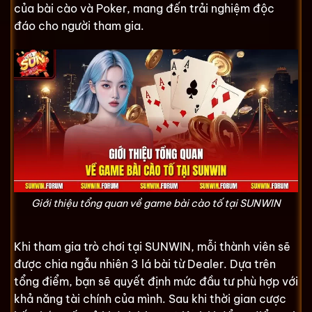
của bài cào và Poker, mang đến trải nghiệm độc
đáo cho người tham gia.
Giới thiệu tổng quan về game bài cào tố tại SUNWIN
Khi tham gia trò chơi tại SUNWIN, mỗi thành viên sẽ
được chia ngẫu nhiên 3 lá bài từ Dealer. Dựa trên
tổng điểm, bạn sẽ quyết định mức đầu tư phù hợp với
khả năng tài chính của mình. Sau khi thời gian cược