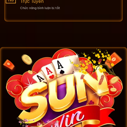
Cuộc
Th5
Trực Tuyến
Rực
Giáng
Phiêu
Rỡ
Chức năng bình luận bị tắt
ở
Thế
Lưu
Bài
Sunwin
Săn
Tứ
Rinh
Kho
Sắc
Thưởng
Báu
|
Cực
Giải
Hấp
Trí
Dẫn
Trò
Chơi
Thú
Vị
Trên
Nền
Trực
Tuyến