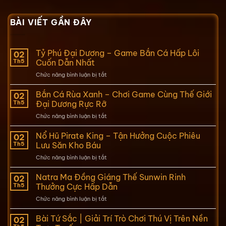
BÀI VIẾT GẦN ĐÂY
Tỷ Phú Đại Dương – Game Bắn Cá Hấp Lôi
02
Th5
Cuốn Dẫn Nhất
Chức năng bình luận bị tắt
ở
Tỷ
Phú
Bắn Cá Rùa Xanh – Chơi Game Cùng Thế Giới
02
Đại
Th5
Đại Dương Rực Rỡ
Dương
Chức năng bình luận bị tắt
ở
–
Bắn
Game
Cá
Nổ Hũ Pirate King – Tận Hưởng Cuộc Phiêu
Bắn
02
Rùa
Cá
Th5
Lưu Săn Kho Báu
Xanh
Hấp
Chức năng bình luận bị tắt
ở
–
Lôi
Nổ
Chơi
Cuốn
Hũ
Natra Ma Đồng Giáng Thế Sunwin Rinh
Game
02
Dẫn
Pirate
Cùng
Th5
Thưởng Cực Hấp Dẫn
Nhất
King
Thế
Chức năng bình luận bị tắt
ở
–
Giới
Natra
Tận
Đại
Ma
Bài Tứ Sắc | Giải Trí Trò Chơi Thú Vị Trên Nền
Hưởng
02
Dương
Đồng