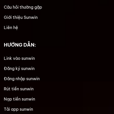
Câu hỏi thường gặp
Giới thiệu Sunwin
Liên hệ
HƯỚNG DẪN:
Link vào sunwin
Đăng ký sunwin
Đăng nhập sunwin
Rút tiền sunwin
Nạp tiền sunwin
Tải app sunwin