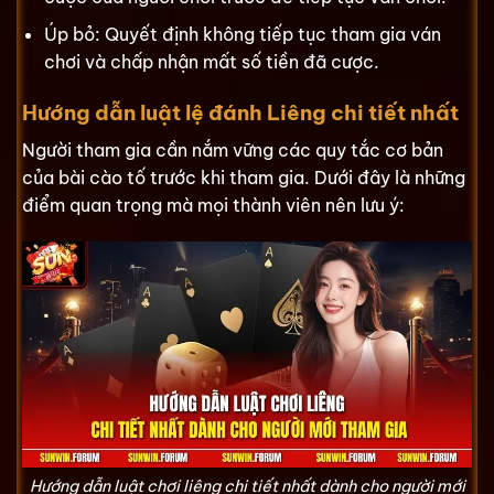
Úp bỏ: Quyết định không tiếp tục tham gia ván
chơi và chấp nhận mất số tiền đã cược.
Hướng dẫn luật lệ đánh Liêng chi tiết nhất
Người tham gia cần nắm vững các quy tắc cơ bản
của bài cào tố trước khi tham gia. Dưới đây là những
điểm quan trọng mà mọi thành viên nên lưu ý:
Hướng dẫn luật chơi liêng chi tiết nhất dành cho người mới