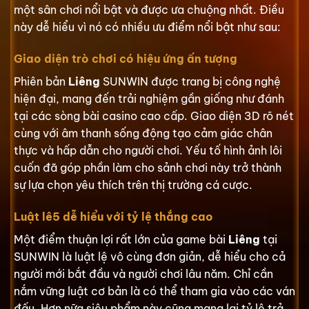
một sân chơi nổi bật và được ưa chuộng nhất. Điều
này dễ hiểu vì nó có nhiều ưu điểm nổi bật như sau:
Giao diện trò chơi có hiệu ứng ấn tượng
Phiên bản
Liêng
SUNWIN được trang bị công nghệ
hiện đại, mang đến trải nghiệm gần giống như đánh
tại các sòng bài casino cao cấp. Giao diện 3D rõ nét
cùng với âm thanh sống động tạo cảm giác chân
thực và hấp dẫn cho người chơi. Yếu tố hình ảnh lôi
cuốn đã góp phần làm cho sảnh chơi này trở thành
sự lựa chọn yêu thích trên thị trường cá cược.
Luật lê5 dễ hiểu với tỷ lệ thắng cao
Một điểm thuận lợi rất lớn của game bài
Liêng
tại
SUNWIN là luật lệ vô cùng đơn giản, dễ hiểu cho cả
người mới bắt đầu và người chơi lâu năm. Chỉ cần
nắm vững luật cơ bản là có thể tham gia vào các ván
đấu. Hơn nữa siêu phẩm này cũng mang lại tỷ lệ trả