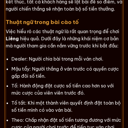
kết thúc, tất cả khách hàng sẽ lật bài để so điểm, và
người chiến thắng sẽ nhận toàn bộ số tiền thưởng.
Thuật ngữ trong bài cào tố
Việc hiểu rõ các thuật ngữ là rất quan trọng để chơi
Liêng
hiệu quả. Dưới đây là những khái niệm cơ bản
mà người tham gia cần nắm vững trước khi bắt đầu:
Dealer: Người chia bài trong mỗi ván chơi.
Mậu tẩy: Người thắng ở ván trước có quyền cược
gấp đôi số tiền.
Tố: Hành động đặt cược số tiền cao hơn so với
mức cược của viên viên trước đó.
Tố tất: Khi một thành viên quyết định đặt toàn bộ
số tiền mình có vào ván bài.
Theo: Chấp nhận đặt số tiền tương đương với mức
cược của người chơi trước để tiếp tục ván chơi.