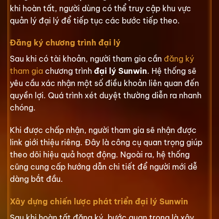
khi hoàn tất, người dùng có thể truy cập khu vực
quản lý đại lý để tiếp tục các bước tiếp theo.
Đăng ký chương trình đại lý
Sau khi có tài khoản, người tham gia cần
đăng ký
tham gia
chương trình
đại lý Sunwin
. Hệ thống sẽ
yêu cầu xác nhận một số điều khoản liên quan đến
quyền lợi. Quá trình xét duyệt thường diễn ra nhanh
chóng.
Khi được chấp nhận, người tham gia sẽ nhận được
link giới thiệu riêng. Đây là công cụ quan trọng giúp
theo dõi hiệu quả hoạt động. Ngoài ra, hệ thống
cũng cung cấp hướng dẫn chi tiết để người mới dễ
dàng bắt đầu.
Xây dựng chiến lược phát triển đại lý Sunwin
Sau khi hoàn tất đăng ký, bước quan trọng là xây