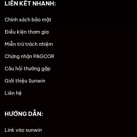
LIÊN KẾT NHANH:
Chính sách bảo mật
Điều kiện tham gia
Miễn trừ trách nhiệm
Chứng nhận PAGCOR
Câu hỏi thường gặp
Giới thiệu Sunwin
Liên hệ
HƯỚNG DẪN:
Link vào sunwin