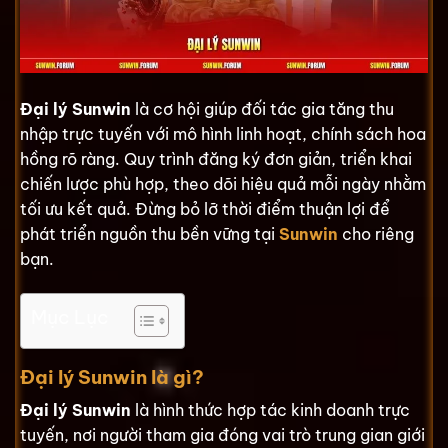
Đại lý Sunwin
là cơ hội giúp đối tác gia tăng thu
nhập trực tuyến với mô hình linh hoạt, chính sách hoa
hồng rõ ràng. Quy trình đăng ký đơn giản, triển khai
chiến lược phù hợp, theo dõi hiệu quả mỗi ngày nhằm
tối ưu kết quả. Đừng bỏ lỡ thời điểm thuận lợi để
phát triển nguồn thu bền vững tại
Sunwin
cho riêng
bạn.
Mục Lục
Đại lý Sunwin là gì?
Đại lý Sunwin
là hình thức hợp tác kinh doanh trực
tuyến, nơi người tham gia đóng vai trò trung gian giới